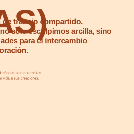
)
jo compartido.
culpimos arcilla, sino
 el intercambio
mistas
ones.