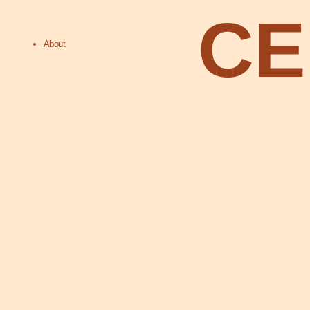
CER
About