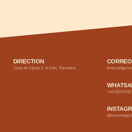
DIRECTION
CORREO
Carrer de Gignàs 9, el Gòtic, Barcelona
limaymango.bcn@gmail.
WHATSAPP
+34 602473762
INSTAGRAM
@limaymango.bcn
LIM