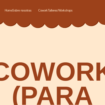
Cowork
Talleres/Workshops
Sobre nosotras
OWORK
(PARA