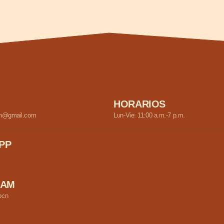
HORARIOS
com
Lun-Vie: 11:00 a.m.-7 p.m.
L
L
A Y