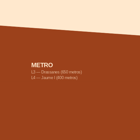
METRO
3 — Drassanes (650 metros)
4 — Jaume I (400 metros)